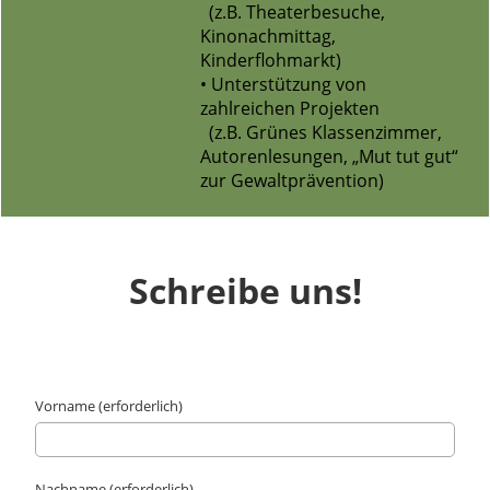
(z.B. Theaterbesuche,
Kinonachmittag,
Kinderflohmarkt)
• Unterstützung von
zahlreichen Projekten
(z.B. Grünes Klassenzimmer,
Autorenlesungen, „Mut tut gut“
zur Gewaltprävention)
Schreibe uns!
Vorname (erforderlich)
Nachname (erforderlich)